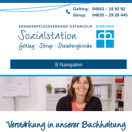
Skip
Gelting:
04643 – 18 92 92
to
Sörup:
04635 – 29 28 445
content
☰ Navigation
Verstärkung in unserer Buchhaltung